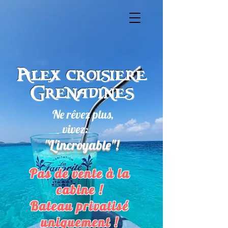
Alex croisiere
Grenadines
Ne rêvez plus,
vivez:
"L'incroyable"!
Pas de vente à la
cabine !
Bateau privatisé
uniquement !